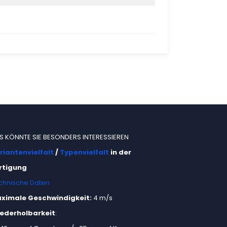
S KÖNNTE SIE BESONDERS INTERESSIEREN
riantenvielfalt
/
Typenvielfalt
in der
rtigung
chnische Daten
ximale Geschwindigkeit:
4 m/s
ederholbarkeit
: