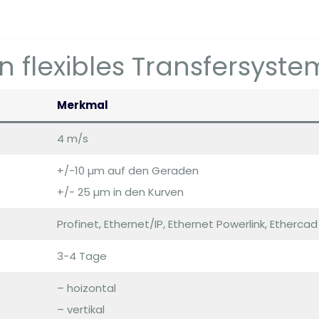
 flexibles Transfersyste
Merkmal
4 m/s
+/-10 µm auf den Geraden
+/- 25 µm in den Kurven
Profinet, Ethernet/IP, Ethernet Powerlink, Ethercad
3-4 Tage
– hoizontal
– vertikal