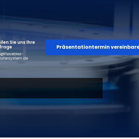
len Sie uns Ihre
Präsentationtermin vereinbar
frage
o@flexiebles-
nsfersystem.de