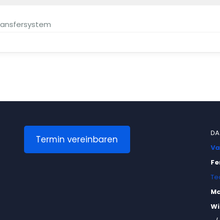
Transfersystem
DA
Termin vereinbaren
Va
Fe
Te
Ma
Wi