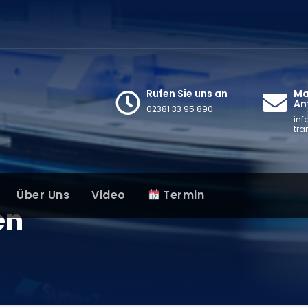
Rufen Sie uns an
Mai
An
02381 33 95 890
inf
tra
Über Uns
Video
Termin
en