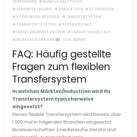
,
,
VERRINGERN
#RUNDSCHALTTISCH
,
,
,
#SERIENFERTIGUNG
#SIMULATION
#STÖRUNGEN
,
,
#STÖRUNGEN BEHEBEN
#TRANSFERSYSTEM
,
,
#TRANSPORTSYSTEM
#TYPENVIELFALT
,
,
#UMSETZBARKEIT PRÜFEN
#VARIANTENVIELFALT
#WERKZEUGTRÄGER
VON ADMIN
FAQ: Häufig gestellte
Fragen zum flexiblen
Transfersystem
In welchen Märkten/Industrien wird Ihr
Transfersystem typischerweise
eingesetzt?
Dieses flexible Transfersystem wird bereits über
1.000 mal in folgenden Branchen eingesetzt:
Biowissenschaften (medizinische Geräte und