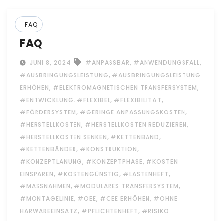
FAQ
FAQ
,
,
JUNI 8, 2024
#ANPASSBAR
#ANWENDUNGSFALL
,
#AUSBRINGUNGSLEISTUNG
#AUSBRINGUNGSLEISTUNG
,
,
ERHÖHEN
#ELEKTROMAGNETISCHEN TRANSFERSYSTEM
,
,
,
#ENTWICKLUNG
#FLEXIBEL
#FLEXIBILITÄT
,
,
#FÖRDERSYSTEM
#GERINGE ANPASSUNGSKOSTEN
,
,
#HERSTELLKOSTEN
#HERSTELLKOSTEN REDUZIEREN
,
,
#HERSTELLKOSTEN SENKEN
#KETTENBAND
,
,
#KETTENBÄNDER
#KONSTRUKTION
,
,
#KONZEPTLANUNG
#KONZEPTPHASE
#KOSTEN
,
,
,
EINSPAREN
#KOSTENGÜNSTIG
#LASTENHEFT
,
,
#MASSNAHMEN
#MODULARES TRANSFERSYSTEM
,
,
,
#MONTAGELINIE
#OEE
#OEE ERHÖHEN
#OHNE
,
,
HARWAREEINSATZ
#PFLICHTENHEFT
#RISIKO