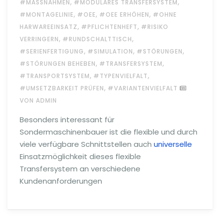
,
,
#MASSNAHMEN
#MODULARES TRANSFERSYSTEM
,
,
,
#MONTAGELINIE
#OEE
#OEE ERHÖHEN
#OHNE
,
,
HARWAREEINSATZ
#PFLICHTENHEFT
#RISIKO
,
,
VERRINGERN
#RUNDSCHALTTISCH
,
,
,
#SERIENFERTIGUNG
#SIMULATION
#STÖRUNGEN
,
,
#STÖRUNGEN BEHEBEN
#TRANSFERSYSTEM
,
,
#TRANSPORTSYSTEM
#TYPENVIELFALT
,
#UMSETZBARKEIT PRÜFEN
#VARIANTENVIELFALT
VON ADMIN
Besonders interessant für
Sondermaschinenbauer ist die flexible und durch
viele verfügbare Schnittstellen auch
universelle
Einsatzmöglichkeit dieses flexible
Transfersystem an verschiedene
Kundenanforderungen