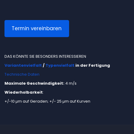
Termin vereinbaren
DAS KÖNNTE SIE BESONDERS INTERESSIEREN
Variantenvielfalt
/
Typenvielfalt
in der Fertigung
Technische Daten
Maximale Geschwindigkeit:
4 m/s
Wiederholbarkeit
:
+/-10 µm auf Geraden; +/- 25 µm auf Kurven