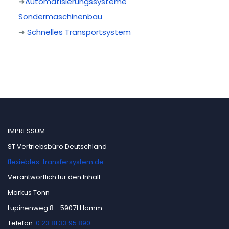
➜
Automatisierungssysteme
Sondermaschinenbau
➜
Schnelles Transportsystem
IMPRESSUM
ST Vertriebsbüro Deutschland
flexiebles-transfersystem.de
Verantwortlich für den Inhalt
Markus Tonn
Lupinenweg 8 - 59071 Hamm
Telefon:
0 23 81 33 95 890