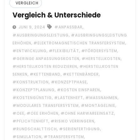
VERGLEICH
Vergleich & Unterschiede
,
JUNI 9, 2024
#ANPASSBAR
,
#AUSBRINGUNGSLEISTUNG
#AUSBRINGUNGSLEISTUNG
,
,
ERHÖHEN
#ELEKTROMAGNETISCHEN TRANSFERSYSTEM
,
,
,
#ENTWICKLUNG
#FLEXIBILITÄT
#FÖRDERSYSTEM
,
,
#GERINGE ANPASSUNGSKOSTEN
#HERSTELLKOSTEN
,
#HERSTELLKOSTEN REDUZIEREN
#HERSTELLKOSTEN
,
,
,
SENKEN
#KETTENBAND
#KETTENBÄNDER
,
,
#KONSTRUKTION
#KONZEPTPHASE
,
,
#KONZEPTPLANUNG
#KOSTEN EINSPAREN
,
,
,
#KOSTENGÜNSTIG
#LASTENHEFT
#MASSNAHMEN
,
,
#MODULARES TRANSFERSYSTEM
#MONTAGELINIE
,
,
,
#OEE
#OEE ERHÖHEN
#OHNE HARWAREEINSATZ
,
,
#PFLICHTENHEFT
#RISIKO VERRINGERN
,
,
#RUNDSCHALTTISCH
#SERIENFERTIGUNG
,
,
#SIMULATION
#TRANSFERSYSTEM