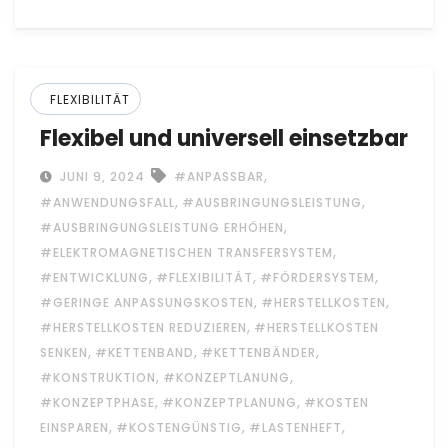
FLEXIBILITÄT
Flexibel und universell einsetzbar
,
JUNI 9, 2024
#ANPASSBAR
,
,
#ANWENDUNGSFALL
#AUSBRINGUNGSLEISTUNG
,
#AUSBRINGUNGSLEISTUNG ERHÖHEN
,
#ELEKTROMAGNETISCHEN TRANSFERSYSTEM
,
,
,
#ENTWICKLUNG
#FLEXIBILITÄT
#FÖRDERSYSTEM
,
,
#GERINGE ANPASSUNGSKOSTEN
#HERSTELLKOSTEN
,
#HERSTELLKOSTEN REDUZIEREN
#HERSTELLKOSTEN
,
,
,
SENKEN
#KETTENBAND
#KETTENBÄNDER
,
,
#KONSTRUKTION
#KONZEPTLANUNG
,
,
#KONZEPTPHASE
#KONZEPTPLANUNG
#KOSTEN
,
,
,
EINSPAREN
#KOSTENGÜNSTIG
#LASTENHEFT